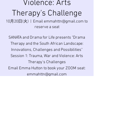
Violence: Arts
Therapy's Challenge
10月20日(火)
  |  
Email emmahttn@gmail.com to
reserve a seat
SANATA and Drama for Life presents "Drama
Therapy and the South African Landscape:
Innovations, Challenges and Possibilities"
Session 1: Trauma, War and Violence: Arts
Therapy's Challenges
Email Emma Hutton to book your ZOOM seat:
emmahttn@gmail.com
日時・場所
2020年10月20日 14:00 GMT-4
Email emmahttn@gmail.com to reserve a seat
このイベントをシェア