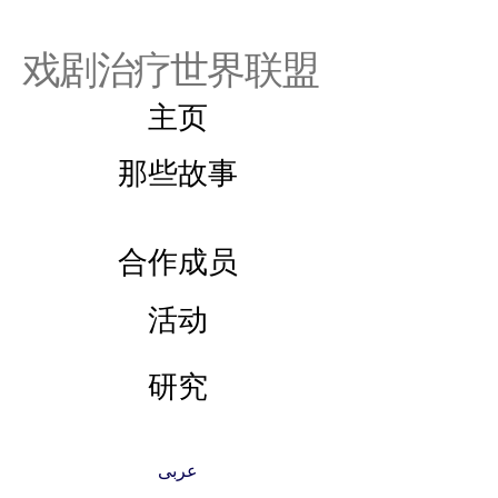
戏剧治疗世界联盟
主页
那些故事
合作成员
活动
研究
عربى