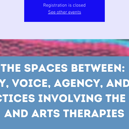
Registration is closed
See other events