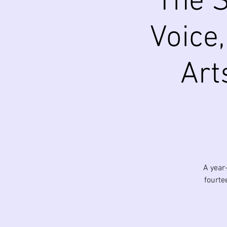
The S
Voice,
Art
A year
fourte