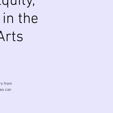
quity,
 in the
Arts
rs from
ies can