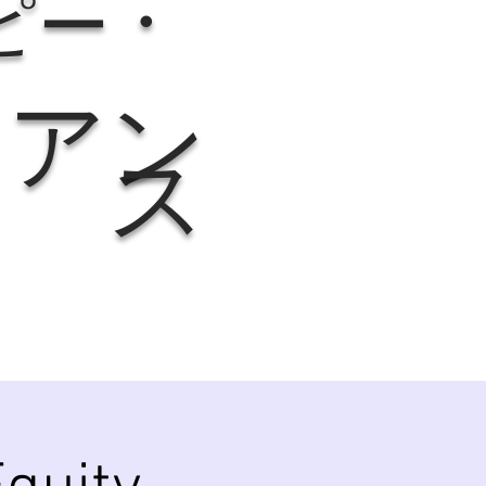
・
ピー
イアン
ス