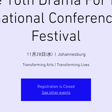
 10th Drama For 
national Conferen
Festival
11月28日(水)
  |  
Johannesburg
Transforming Arts | Transforming Lives
Registration is Closed
See other events