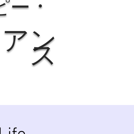
・
ピー
イアン
ス