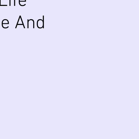
Life
ce And