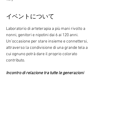
イベントについて
Laboratorio di arteterapia a più mani rivolto a 
nonni, genitori e nipotini dai 6 ai 120 anni. 
Un’occasione per stare insieme e connettersi, 
attraverso la condivisione di una grande tela a 
cui ognuno potrà dare il proprio colorato 
contributo.
Incontro di relazione tra tutte le generazioni
Coordinatrici – Valentina Selini e Chiara 
Mariani, arteterapeute
Valentina Selini
Arteterapeuta e Maestra d'arte. 
Docente di Arteterapia alla Scuola MBA Ex 
Paolo Pini. Socia fondatrice dell APS 
Proiezione180.
Chiara MarianiArteterapeuta, ideatrice del 
progetto “Costruendo ponti”, di laboratori di 