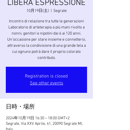
LIBERA ESPRESSIONE
10月19日(土)
  |  
Segrate
Incontro di relazione tra tutte le generazioni
Laboratorio di arteterapia a più mani rivolto a
nonni, genitori e nipotini dai 6 ai 120 anni.
Un’occasione per stare insieme e connettersi,
attraverso la condivisione di una grande tela a
cui ognuno potrà dare il proprio colorato
contributo.
Registration is closed
See other events
日時・場所
2024年10月19日 16:30 – 18:00 GMT+2
Segrate, Via XXV Aprile, 41, 20090 Segrate MI,
Italy