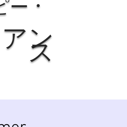
・
ピー
イアン
ス