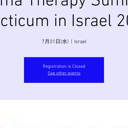
ama Therapy Sum
cticum in Israel 
7月01日(水)
  |  
Israel
Registration is Closed
See other events